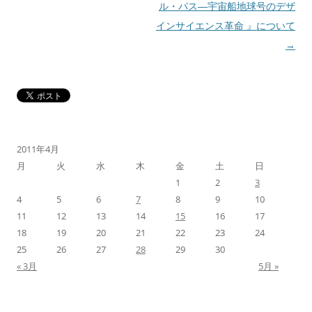
ビ
ル・パス―宇宙船地球号のデザ
ゲ
インサイエンス革命 』について
ー
→
シ
ョ
ン
2011年4月
月
火
水
木
金
土
日
1
2
3
4
5
6
7
8
9
10
11
12
13
14
15
16
17
18
19
20
21
22
23
24
25
26
27
28
29
30
« 3月
5月 »