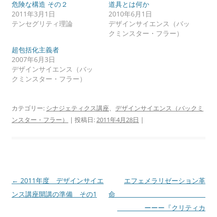
危険な構造 その２
道具とは何か
2011年3月1日
2010年6月1日
テンセグリティ理論
デザインサイエンス（バッ
クミンスター・フラー）
超包括化主義者
2007年6月3日
デザインサイエンス（バッ
クミンスター・フラー）
カテゴリー:
シナジェティクス講座
、
デザインサイエンス（バックミ
ンスター・フラー）
| 投稿日:
2011年4月28日
|
投
←
2011年度 デザインサイエ
エフェメラリゼーション革
稿
ンス講座開講の準備 その1
ナ
ーーー『クリティカ