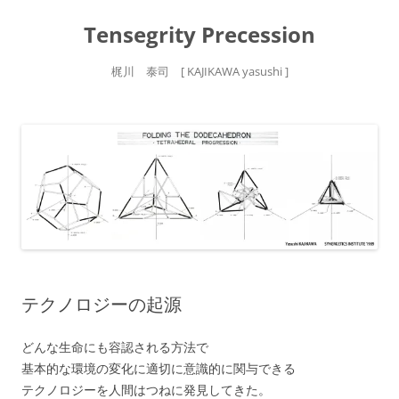
Tensegrity Precession
梶川 泰司 [ KAJIKAWA yasushi ]
コ
ン
テ
ン
ツ
へ
ス
キ
ッ
プ
テクノロジーの起源
どんな生命にも容認される方法で
基本的な環境の変化に適切に意識的に関与できる
テクノロジーを人間はつねに発見してきた。