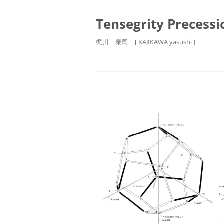
Tensegrity Precessi
梶川 泰司 [ KAJIKAWA yasushi ]