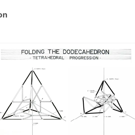
on
コ
ン
テ
ン
ツ
へ
ス
キ
ッ
プ