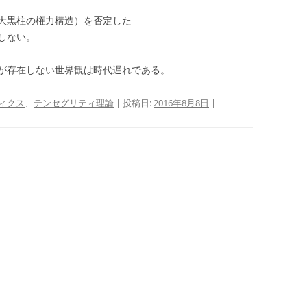
大黒柱の権力構造）を否定した
しない。
が存在しない世界観は時代遅れである。
ィクス
、
テンセグリティ理論
| 投稿日:
2016年8月8日
|