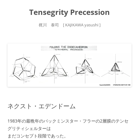
Tensegrity Precession
梶川 泰司 [ KAJIKAWA yasushi ]
コ
ン
テ
ン
ツ
へ
ス
キ
ッ
プ
ネクスト・エデンドーム
1983年の最晩年のバックミンスター・フラーの2層膜のテンセ
グリティシェルターは
まだコンセプト段階であった。