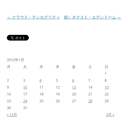
投
←
クラウド・テンセグリティ
続）ネクスト・エデンドーム
→
稿
ナ
ビ
ゲ
ー
2012年1月
シ
月
火
水
木
金
土
日
ョ
1
2
3
4
5
6
7
8
ン
9
10
11
12
13
14
15
16
17
18
19
20
21
22
23
24
25
26
27
28
29
30
31
« 12月
2月 »