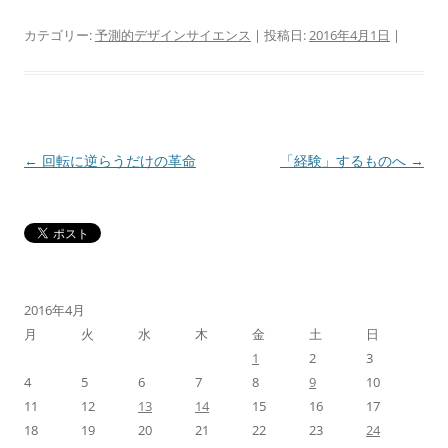
カテゴリー:
予測的デザインサイエンス
| 投稿日:
2016年4月1日
|
投
←
回転に逆らうだけの革命
「経験」するものへ
→
稿
ナ
ビ
ゲ
ー
2016年4月
シ
月
火
水
木
金
土
日
ョ
1
2
3
4
5
6
7
8
9
10
ン
11
12
13
14
15
16
17
18
19
20
21
22
23
24