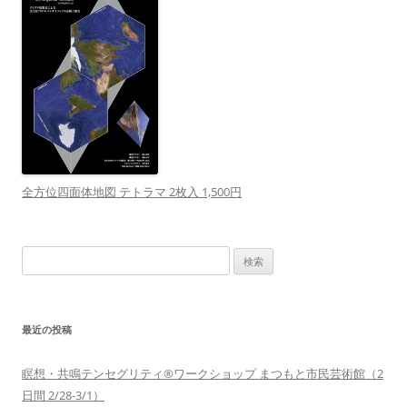
全方位四面体地図 テトラマ 2枚入 1,500円
検
索:
最近の投稿
瞑想・共鳴テンセグリティ®︎ワークショップ まつもと市民芸術館（2
日間 2/28-3/1）