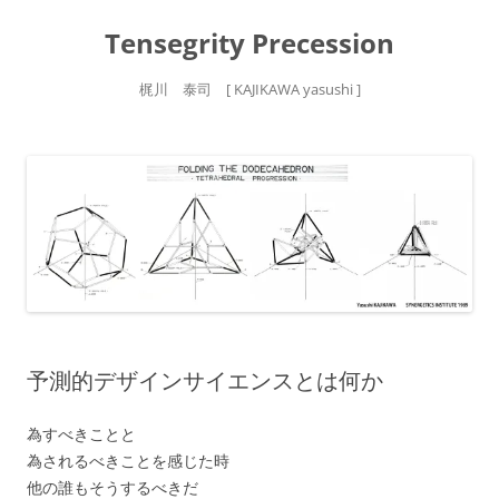
Tensegrity Precession
梶川 泰司 [ KAJIKAWA yasushi ]
コ
ン
テ
ン
ツ
へ
ス
キ
ッ
プ
予測的デザインサイエンスとは何か
為すべきことと
為されるべきことを感じた時
他の誰もそうするべきだ