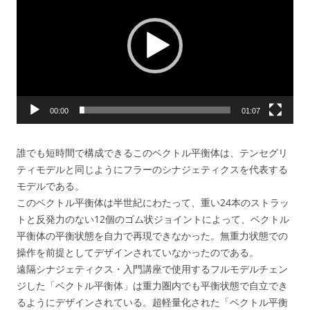
プ
レ
ー
ヤ
ー
00:00
01:07
誰でも短時間で構成できるこのベクトル平衡体は、テンセグリ
ティモデルと同じようにフラーのシナジェティクスを代表する
モデルである。
このベクトル平衡体は半世紀にわたって、重い24本のストラッ
トと反発力のない12個のゴム状ジョイントによって、ベクトル
平衡体の平衡状態を自力で再現できなかった。無重力状態での
操作を前提としてデザインされていなかったのである。
遠隔シナジェティクス・入門講座で使用するフルモデルチェン
ジした「ベクトル平衡体」は重力圏内でも平衡状態で自立でき
るようにデザインされている。超軽量化された「ベクトル平衡