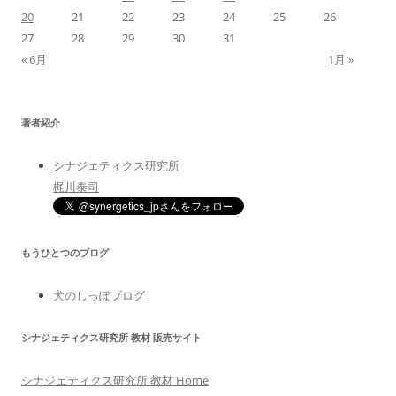
20
21
22
23
24
25
26
27
28
29
30
31
« 6月
1月 »
著者紹介
シナジェティクス研究所
梶川泰司
もうひとつのブログ
犬のしっぽブログ
シナジェティクス研究所 教材 販売サイト
シナジェティクス研究所 教材 Home