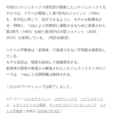
今回のシナジェティクス研究所が開発したシナジェティクスモ
デルでは、フラーが開発した第1世代のジョイント（1944）
を、全方位に対して、自立できるように、モデルを軽量化さ
せ、同時に、つねにより対称的に連動させるために改善された
第2世代（1983）を経た第3世代のX型ジョイント（2005、
2019）を採用している。（特許出願済）
ベクトル平衡体は「多面体」で達成できない宇宙観を物質化し
ている。
モデル言語は、物質を経由して脱物質化する。
多面体の固有の角度から解放されたシナジェティクストポロジ
ーでは、つねに２点間距離は維持される。
こちらのワークショップは終了しました。
カテゴリー:
コスモグラフィー
、
ジオデシックス
、
シナジェティク
ス
、
シナジェティクス講座
、
テンセグリティ ワークショップ
、
ベク
トル平衡体
| 投稿日:
2020年7月16日
|