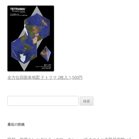
全方位四面体地図 テトラマ 2枚入 1,500円
検
索:
最近の投稿