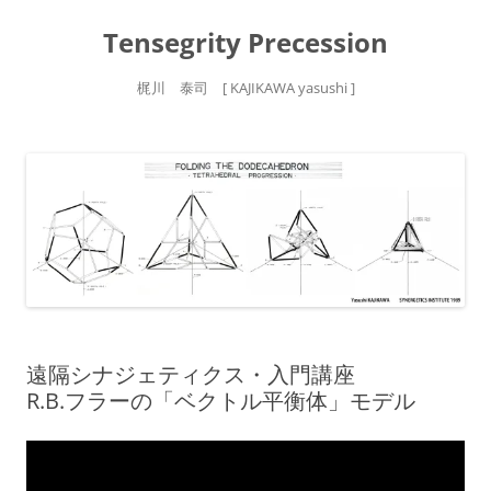
Tensegrity Precession
梶川 泰司 [ KAJIKAWA yasushi ]
コ
ン
テ
ン
ツ
へ
ス
キ
ッ
プ
遠隔シナジェティクス・入門講座
R.B.フラーの「ベクトル平衡体」モデル
動
画