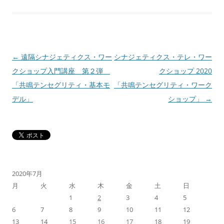
投
←
遠隔シナジェティクス・ワー
シナジェティクス・テレ・ワー
稿
クショップ入門講座 第２弾
クショップ 2020
ナ
「共鳴テンセグリティ・基本モ
「共鳴テンセグリティ・ワーク
ビ
デル」
ショップ」
→
ゲ
ー
シ
ョ
ン
2020年7月
月
火
水
木
金
土
日
1
2
3
4
5
6
7
8
9
10
11
12
13
14
15
16
17
18
19