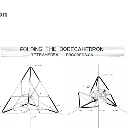
on
コ
ン
テ
ン
ツ
へ
ス
キ
ッ
プ