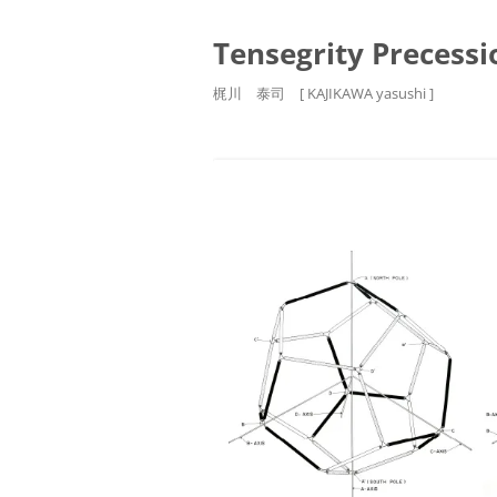
Tensegrity Precessi
梶川 泰司 [ KAJIKAWA yasushi ]