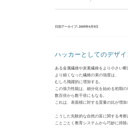
日別アーカイブ:
2009年4月9日
ハッカーとしてのデザイ
ある金属繊維や炭素繊維をより小さい断
より細くなった繊維の束の強度は、
むしろ飛躍的に増加する。
この張力性能は、細分化を始める初期の
数百倍から数千倍にもなる。
これは、表面積に対する質量の比が増加
こうした先験的な自然の富に関する考察
ことごとく教育システムから巧妙に排除