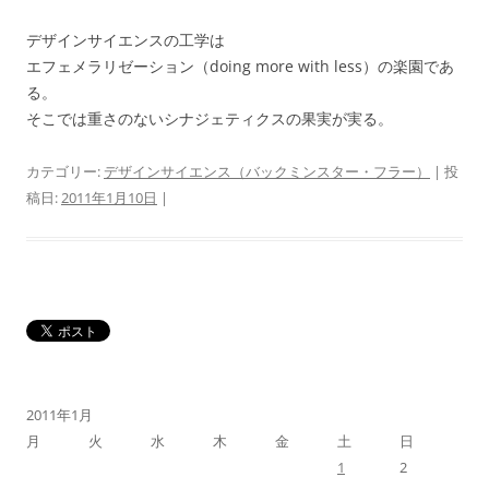
デザインサイエンスの工学は
エフェメラリゼーション（doing more with less）の楽園であ
る。
そこでは重さのないシナジェティクスの果実が実る。
カテゴリー:
デザインサイエンス（バックミンスター・フラー）
| 投
稿日:
2011年1月10日
|
2011年1月
月
火
水
木
金
土
日
1
2