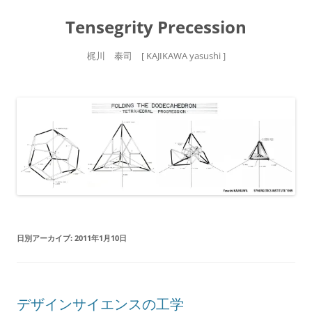
Tensegrity Precession
梶川 泰司 [ KAJIKAWA yasushi ]
コ
ン
テ
ン
ツ
へ
ス
キ
ッ
プ
日別アーカイブ:
2011年1月10日
デザインサイエンスの工学