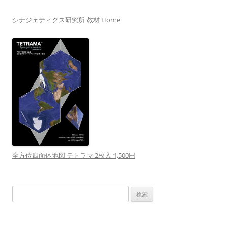
シナジェティクス研究所 教材 Home
全方位四面体地図 テトラマ 2枚入 1,500円
検
索: