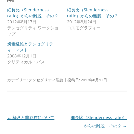
細長比（Slenderness
細長比（Slenderness
ratio）からの離脱 その２
ratio）からの離脱 その３
2012年8月17日
2012年8月24日
テンセグリティ ワークショ
コスモグラフィー
ップ
炭素繊維とテンセグリテ
ィ・マスト
2008年12月1日
クリティカル・パス
カテゴリー:
テンセグリティ理論
| 投稿日:
2012年8月12日
|
投
←
概念と非存在について
細長比（Slenderness ratio）
稿
からの離脱 その２
→