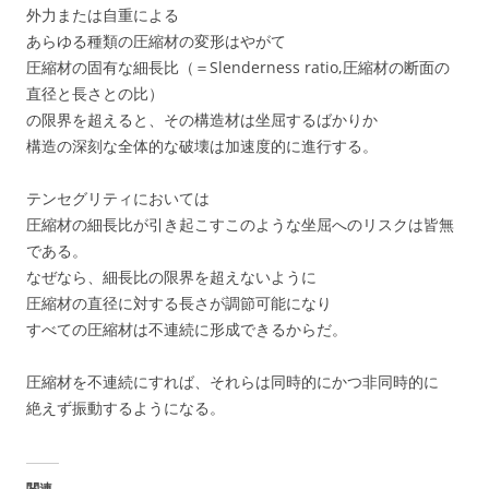
外力または自重による
あらゆる種類の圧縮材の変形はやがて
圧縮材の固有な細長比（＝Slenderness ratio,圧縮材の断面の
直径と長さとの比）
の限界を超えると、その構造材は坐屈するばかりか
構造の深刻な全体的な破壊は加速度的に進行する。
テンセグリティにおいては
圧縮材の細長比が引き起こすこのような坐屈へのリスクは皆無
である。
なぜなら、細長比の限界を超えないように
圧縮材の直径に対する長さが調節可能になり
すべての圧縮材は不連続に形成できるからだ。
圧縮材を不連続にすれば、それらは同時的にかつ非同時的に
絶えず振動するようになる。
関連