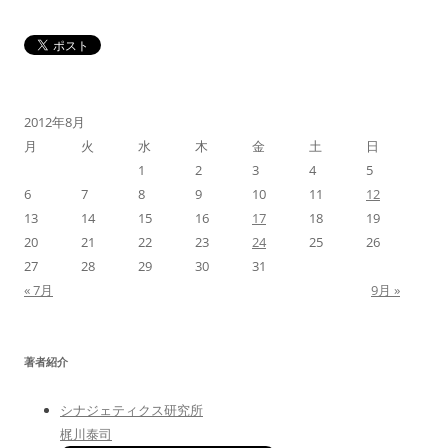
ナ
ビ
ゲ
ー
シ
2012年8月
ョ
月
火
水
木
金
土
日
ン
1
2
3
4
5
6
7
8
9
10
11
12
13
14
15
16
17
18
19
20
21
22
23
24
25
26
27
28
29
30
31
« 7月
9月 »
著者紹介
シナジェティクス研究所
梶川泰司