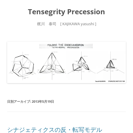
Tensegrity Precession
梶川 泰司 [ KAJIKAWA yasushi ]
コ
ン
テ
ン
ツ
へ
ス
キ
ッ
プ
日別アーカイブ:
2013年5月19日
シナジェティクスの反・転写モデル