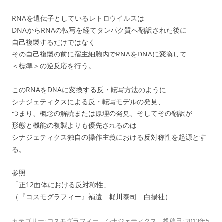
RNAを遺伝子としているレトロウイルスは
DNAからRNAの転写を経てタンパク質へ翻訳された後に
自己複製するだけではなく
その自己複製の前に宿主細胞内でRNAをDNAに変換して
＜標準＞の逆反応を行う。
このRNAをDNAに変換する反・転写方法のように
シナジェティクスによる反・転写モデルの発見、
つまり、概念の解読または原理の発見、そしてその翻訳が
形態と機能の複製よりも優先されるのは
シナジェティクス独自の操作主義における反対称性を起源とす
る。
参照
「正12面体における反対称性」
（『コスモグラフィー』補遺 梶川泰司 白揚社）
カテゴリー:
コスモグラフィー
、
シナジェティクス
| 投稿日:
2013年5