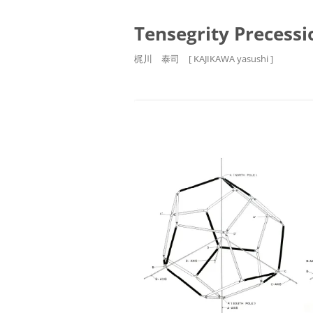
Tensegrity Precessi
梶川 泰司 [ KAJIKAWA yasushi ]