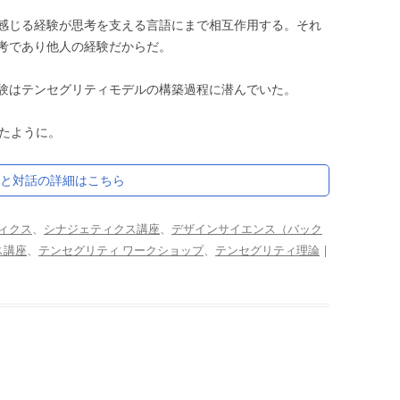
感じる経験が思考を支える言語にまで相互作用する。それ
考であり他人の経験だからだ。
験はテンセグリティモデルの構築過程に潜んでいた。
えたように。
義と対話の詳細はこちら
ィクス
、
シナジェティクス講座
、
デザインサイエンス（バック
ス講座
、
テンセグリティ ワークショップ
、
テンセグリティ理論
|