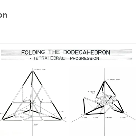
on
コ
ン
テ
ン
ツ
へ
ス
キ
ッ
プ