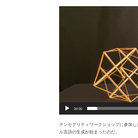
動
画
プ
レ
ー
ヤ
ー
00:00
テンセグリティワークショップに参加し
ル言語の生成が始まったのだ。